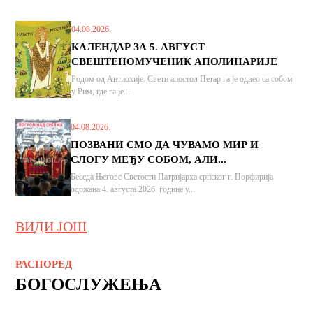
04.08.2026.
КАЛЕНДАР ЗА 5. АВГУСТ
СВЕШТЕНОМУЧЕНИК АПОЛИНАРИЈЕ
Родом од Антиохије. Свети апостол Петар га је одвео са собом
у Рим, где га је...
04.08.2026.
ПОЗВАНИ СМО ДА ЧУВАМО МИР И
СЛОГУ МЕЂУ СОБОМ, АЛИ...
Беседа Његове Светости Патријарха српског г. Порфирија
одржана 4. августа 2026. године у...
ВИДИ ЈОШ
РАСПОРЕД
БОГОСЛУЖЕЊА